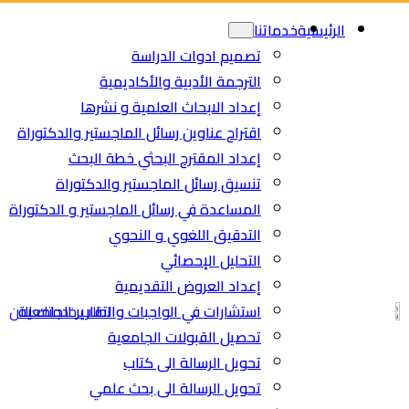
Ski
الرئيسية
خدماتنا
t
تصميم ادوات الدراسة
conten
الترجمة الأدبية والأكاديمية
إعداد الابحاث العلمية و نشرها
اقتراح عناوين رسائل الماجستير والدكتوراة
إعداد المقترح البحثي خطة البحث
تنسيق رسائل الماجستير والدكتوراة
المساعدة في رسائل الماجستير و الدكتوراة
التدقيق اللغوي و النحوي
التحليل الإحصائي
إعداد العروض التقديمية
استشارات في الواجبات والتقارير الجامعية
اطلب خدمتك الان
تحصيل القبولات الجامعية
تحويل الرسالة الى كتاب
تحويل الرسالة الى بحث علمي