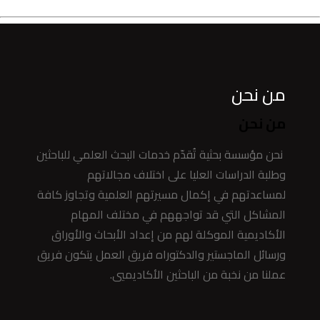
من نحن
من نحن
نحن مؤسسة بحثية تُقدّم خدمات البحث العلمي للباحثين
وطلبة الدراسات العليا على اختلاف مجالاتهم
لمساعدتهم في إكمال مسيرتهم العلمية وتجاوز كافة
المشاكل التي قد تواجههم في مختلف المهام
الأكاديمية الموكلة لهم من إعداد الأبحاث والأوراق
ورسائل الماجستير والدكتوراه فريق العمل يتكون فريق
عملنا من نخبة من الباحثين الأكاديميي.