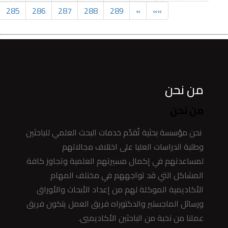
285
286
287
288
289
»
»»
من نحن
من نحن
نحن مؤسسة بحثية تُقدّم خدمات البحث العلمي للباحثين
وطلبة الدراسات العليا على اختلاف مجالاتهم
لمساعدتهم في إكمال مسيرتهم العلمية وتجاوز كافة
المشاكل التي قد تواجههم في مختلف المهام
الأكاديمية الموكلة لهم من إعداد الأبحاث والأوراق
ورسائل الماجستير والدكتوراه فريق العمل يتكون فريق
عملنا من نخبة من الباحثين الأكاديميي.