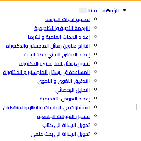
Ski
الرئيسية
خدماتنا
t
تصميم ادوات الدراسة
conten
الترجمة الأدبية والأكاديمية
إعداد الابحاث العلمية و نشرها
اقتراح عناوين رسائل الماجستير والدكتوراة
إعداد المقترح البحثي خطة البحث
تنسيق رسائل الماجستير والدكتوراة
المساعدة في رسائل الماجستير و الدكتوراة
التدقيق اللغوي و النحوي
التحليل الإحصائي
إعداد العروض التقديمية
استشارات في الواجبات والتقارير الجامعية
اطلب خدمتك الان
تحصيل القبولات الجامعية
تحويل الرسالة الى كتاب
تحويل الرسالة الى بحث علمي