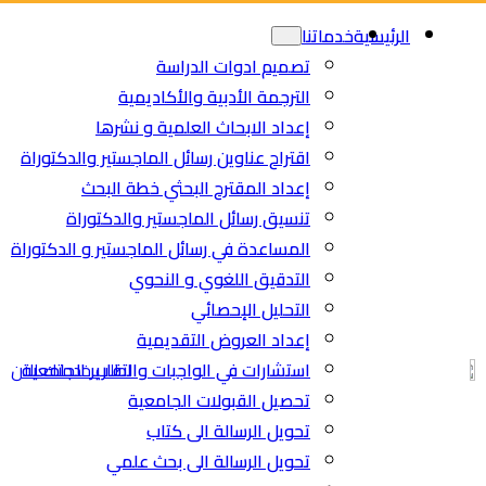
Ski
الرئيسية
خدماتنا
t
تصميم ادوات الدراسة
conten
الترجمة الأدبية والأكاديمية
إعداد الابحاث العلمية و نشرها
اقتراح عناوين رسائل الماجستير والدكتوراة
إعداد المقترح البحثي خطة البحث
تنسيق رسائل الماجستير والدكتوراة
المساعدة في رسائل الماجستير و الدكتوراة
التدقيق اللغوي و النحوي
التحليل الإحصائي
إعداد العروض التقديمية
استشارات في الواجبات والتقارير الجامعية
اطلب خدمتك الان
تحصيل القبولات الجامعية
تحويل الرسالة الى كتاب
تحويل الرسالة الى بحث علمي