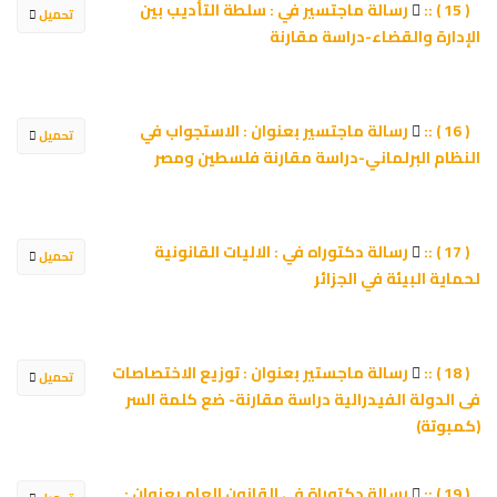
رسالة ماجتسير في : سلطة التأديب بين
( 15 ) ::
تحميل
الإدارة والقضاء-دراسة مقارنة
رسالة ماجتسير بعنوان : الاستجواب في
( 16 ) ::
تحميل
النظام البرلماني-دراسة مقارنة فلسطين ومصر
رسالة دكتوراه في : الاليات القانونية
( 17 ) ::
تحميل
لحماية البيئة في الجزائر
رسالة ماجستير بعنوان : توزيع الاختصاصات
( 18 ) ::
تحميل
فى الدولة الفيدرالية دراسة مقارنة- ضع كلمة السر
(كمبوتة)
رسالة دكتوراة في القانون العام بعنوان :
( 19 ) ::