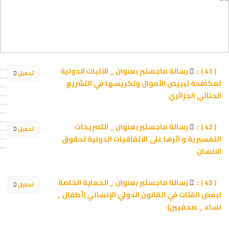
رسالة ماجستير بعنوان _ الآليات الدولية
( 41 ) ::
تحميل
لمكافحة تبييض الأموال وتكريسها في التشريع
الجنائي الجزائري
رسالة ماجستير بعنوان _ التصريحات
( 42 ) ::
تحميل
التفسيرية و اثرها على الاتفاقيات الدولية لحقوق
الانسان
رسالة ماجستير بعنوان _ الحماية الخاصة
( 43 ) ::
تحميل
لبعض الفئات في القانون الدولي الإنساني (أطفال _
نساء _ صحفيين)