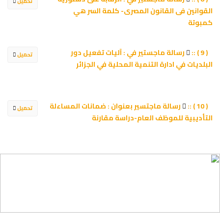
تحميل
القوانين فى القانون المصرى- كلمة السر هي
كمبوتة
رسالة ماجستير في : آليات تفعيل دور
( 9 ) ::
تحميل
البلديات في ادارة التنمية المحلية في الجزائر
رسالة ماجتسير بعنوان : ضمانات المساءلة
( 10 ) ::
تحميل
التأديبية للموظف العام-دراسة مقارنة