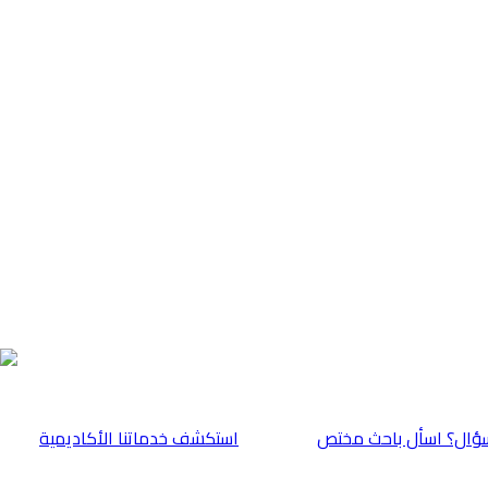
ؤال؟ اسأل باحث مختص
⁠استكشف خدماتنا الأكاديمية