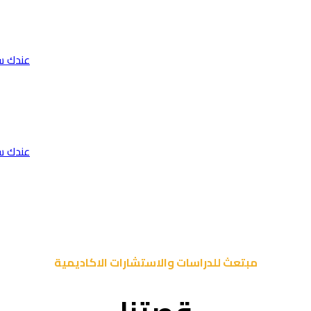
عندك س
عندك س
مبتعث للدراسات والاستشارات الاكاديمية