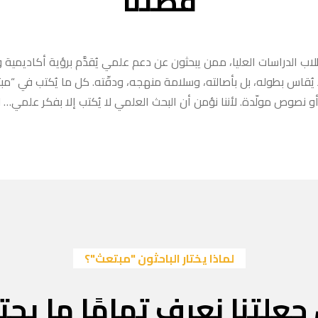
قصتنا
ب الدراسات العليا، ممن يبحثون عن دعم علمي يُقدَّم برؤية أكاديمية وا
ا يُقاس بطوله، بل بأصالته، وسلامة منهجه، ودقّته. كل ما يُكتب في “
 نصوص مولّدة. لأننا نؤمن أن البحث العلمي لا يُكتب إلا بفكر علمي… لا
لماذا يختار الباحثون "مبتعث"؟
جعلتنا نعرف تمامًا ما يحتا