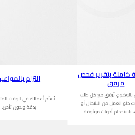
 كاملة بتقرير فحص
التزام بالمواعيد
مرفق
ن بالوضوح، نُرفق مع كل طلب
نُسلّم أعمالك في الوقت المت
ُثبت خلو العمل من الانتحال أو
بدقة وبدون تأخير.
، باستخدام أدوات موثوقة.