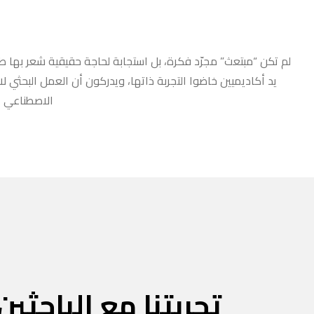
لم تكن “مبتعث” مجرّد فكرة، بل استجابة لحاجة حقيقية شعر بها طلا
يد أكاديميين خاضوا التجربة ذاتها، ويدركون أن العمل البحثي ل
الاصطناعي أو
تجربتنا مع الباحثين 