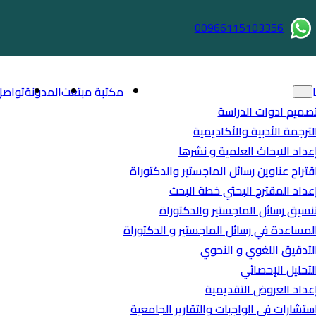
00966115103356
مكتبة مبتعث
المدونة
تواصل
صميم ادوات الدراسة
لترجمة الأدبية والأكاديمية
عداد الابحاث العلمية و نشرها
قتراح عناوين رسائل الماجستير والدكتوراة
عداد المقترح البحثي خطة البحث
نسيق رسائل الماجستير والدكتوراة
لمساعدة في رسائل الماجستير و الدكتوراة
لتدقيق اللغوي و النحوي
لتحليل الإحصائي
عداد العروض التقديمية
ستشارات في الواجبات والتقارير الجامعية