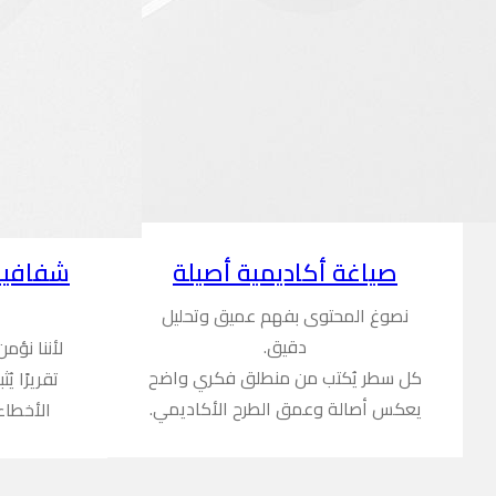
شفافية
صياغة أكاديمية أصيلة
نصوغ المحتوى بفهم عميق وتحليل
دقيق.
لأننا نؤم
كل سطر يُكتب من منطلق فكري واضح
تقريرًا ي
يعكس أصالة وعمق الطرح الأكاديمي.
الأخطاء