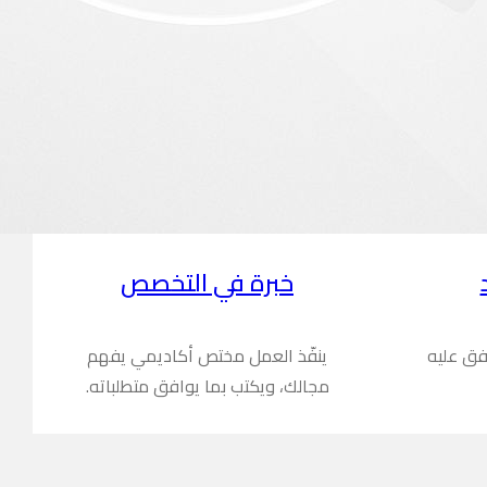
خبرة في التخصص
فق عليه
ينفّذ العمل مختص أكاديمي يفهم
مجالك، ويكتب بما يوافق متطلباته.