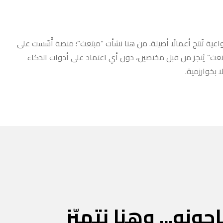
عية تُنتج أعمالًا أصيلة. من هنا نشأت “مبتعث”؛ منصة أُسّست على
مبتعث” يُنجز من قبل مختصين، دون أي اعتماد على أدوات الذكاء
 بخوارزمية.
جونه... وهنا نتميّز