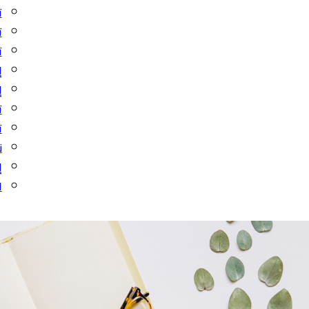
ت
ت
ت
إ
إ
ت
ت
ن
إ
ا