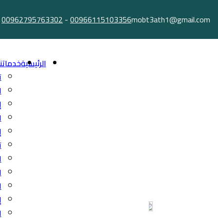
Ski
00962795763302
-
00966115103356
mobt3ath1@gmail.com
t
conten
الرئيسية
خدماتنا
ت
ا
إ
ا
إ
ت
ا
ا
ا
إ
ا