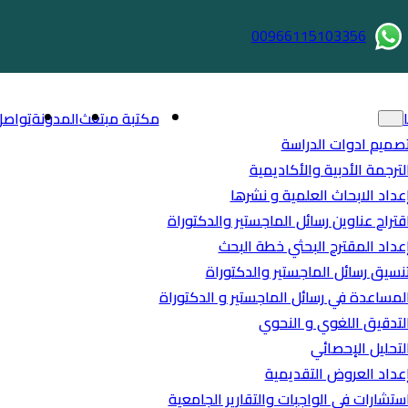
00966115103356
مكتبة مبتعث
المدونة
تواصل
صميم ادوات الدراسة
لترجمة الأدبية والأكاديمية
عداد الابحاث العلمية و نشرها
قتراح عناوين رسائل الماجستير والدكتوراة
عداد المقترح البحثي خطة البحث
نسيق رسائل الماجستير والدكتوراة
لمساعدة في رسائل الماجستير و الدكتوراة
لتدقيق اللغوي و النحوي
لتحليل الإحصائي
عداد العروض التقديمية
ستشارات في الواجبات والتقارير الجامعية