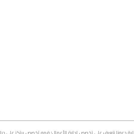
داية دعونا نتعرف على تخصص إدارة الأعمال؛ فهو تخصص يرتكز على در