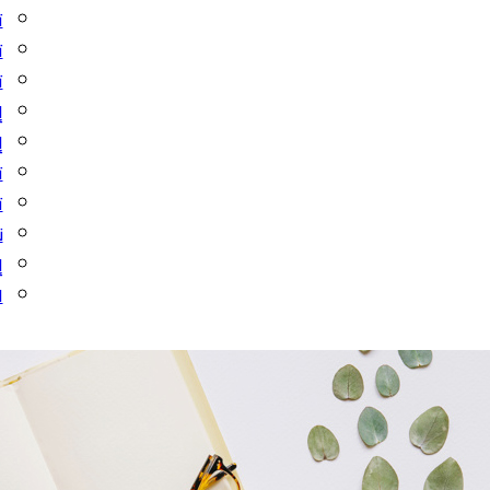
ت
ت
ت
إ
إ
ت
ت
ن
إ
ا