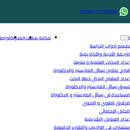
00966115103356
مكتبة مبتعث
المدونة
تواصل
صميم ادوات الدراسة
لترجمة الأدبية والأكاديمية
عداد الابحاث العلمية و نشرها
قتراح عناوين رسائل الماجستير والدكتوراة
عداد المقترح البحثي خطة البحث
نسيق رسائل الماجستير والدكتوراة
لمساعدة في رسائل الماجستير و الدكتوراة
لتدقيق اللغوي و النحوي
لتحليل الإحصائي
عداد العروض التقديمية
ستشارات في الواجبات والتقارير الجامعية