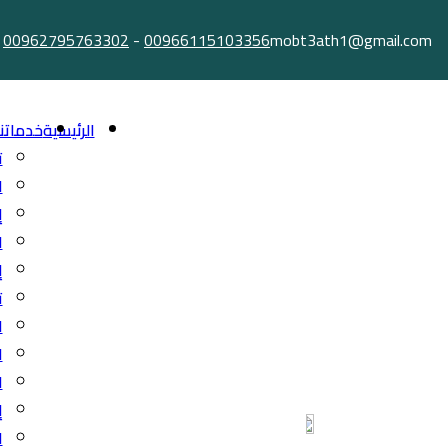
Ski
00962795763302
-
00966115103356
mobt3ath1@gmail.com
t
conten
الرئيسية
خدماتنا
ت
ا
إ
ا
إ
ت
ا
ا
ا
إ
ا