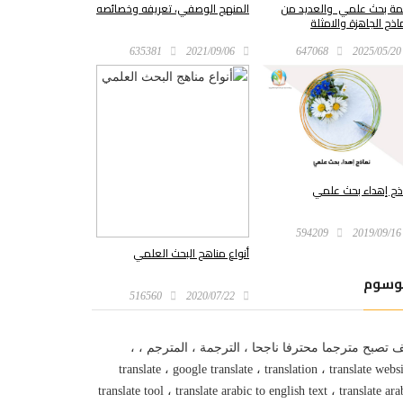
مة بحث علمي والعديد من
المنهج الوصفي، تعريفه وخصائصه
ماذج الجاهزة والامثلة
647068
2025/05/20
635381
2021/09/06
ذج إهداء بحث علمي
594209
2019/09/16
أنواع مناهج البحث العلمي
وسوم
516560
2020/07/22
 تصبح مترجما محترفا ناجحا ، الترجمة ، المترجم ، ،
translate ، google translate ، translation ، translate websi
translate tool ، translate arabic to english text ، translate ara