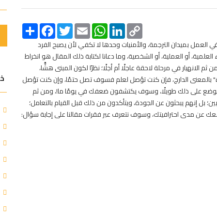
Share
Facebook
Twitter
Email
WhatsApp
LinkedIn
Copy
Link
في العمل بميدان الترجمة، والأمنيات وحدها لا تكفي لأن يصبح الفرد
لعلمية، أو العملية، أو الشخصية، وما دعانا لكتابة ذلك المقال هو انخراط
م الانهيار في مرحلة لاحقة عاجلًا أم أجلًا؛ نظرًا لكون المبنى هشًّا،
خد
لوة" بالمعنى الدارج، فإن كنت تؤصل لعلم فسوف تصل حتمًا، وإن كنت تؤصل
 الوضع على ذلك طويلًا، وسوف يكتشفون ضعفك في يومًا ما!، ومن ثم
بين؛ بل إنهم يبحثون عن الجودة، ويتأكدون من ذلك قبل القيام بالتعامل؛
معك عن مدى احترافيتك، وسوف نتعرف عبر فقرات مقالنا على إجابة سؤال: