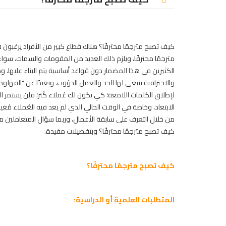
كيف تصبح مترجمًا محترفًا؟ هناك قطاع كبير من الأفراد يرغبون 
مترجمًا محترفًا، ويلزم ذلك العديد من المقومات والسمات، سواء ا
الكثيرين في هذا المضمار دون قواعد أساسية يتم البناء عليها، ومن ث
والاحترافية ينبغي لها الجد والعمل الدؤوب، وبعيدًا عن "الفه
لإطلاق الكلمات اللامعة؛ كي يكون لك عُملاء كُثر؛ فلن يستمر
الابتعاد، وخاصة في الوقت الحالي الذي لم يعد فيه العُملاء مُغي
من خلال التعرف على سابقة الأعمال، وربما سؤال المتعاملين 
كيف تصبح مترجمًا محترفًا؟ وبتفصيلات مفيدة.
كيف تصبح مترجمًا محترفًا؟
المتطلبات العلمية أو الدراسية: