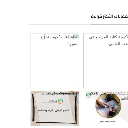
مقالات الأكثر قراءة
ية كتابة المراجع في البحث
إهداءات بُحوث تخرُّج متميزة
لمي
739424
2019/10/24
914952
2021/06/01