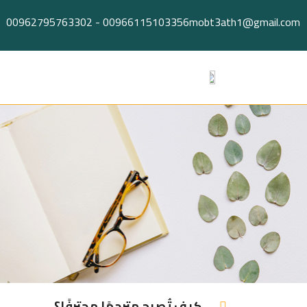
Ski
00962795763302
-
00966115103356
mobt3ath1@gmail.com
t
conten
كيف تُصبح مترجمًا محترفًا؟