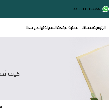
00966115103356
الرئيسية
خدماتنا
مكتبة مبتعث
المدونة
تواصل معنا
كيف تُصب
اب