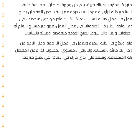
مترجمًا محترفًا، وهناك فريق يرى من وجهة نظره أن الممارسة غالبة،
 ولسنا مع ذلك الرأي، فمهما بلغت درجة ممارسة شخص للغة فلن يصبح
يعمل في مجال صيانة السيارات "ميكانيكي"، وآخر مهندس متخصص في
ا سوف يواجه الكثير من الصعوبات في مجال العمل، فهو غير متسلح بالعلم أو
ن خطوات، وبغير ذلك سوف تصبح الخدمة منقوصة، ومليئة بالسلبيات.
ه، وتخرَّج في كلية التجارة ويعمل في مجال الترجمة، وعلى الرغم من
اله ما زالت مليئة بالسلبيات، ولا ترقى للمستوى المطلوب، لذا فمن المفضل
ات المتخصصة، وتتلمذ على أيدي خبراء في اللغات؛ كي يصبح مترجمًا