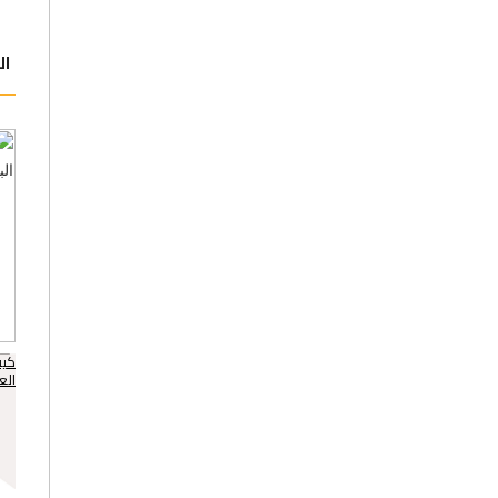
ال
كيف
الع