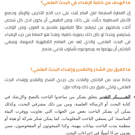
ما الهدف من كتابة الإهداء في البحث العلمي؟
إن الفطرة السليمة لبني البشر بُنيت على حب الخير للآخرين، والإيثار، وجميع
الأديان السماوية حضَّت على ذلك، ومن الطبيعي أن يكون لدى كل شخص
أخلاء يفضلهم عن غيرهم؛ نظرًا لقيامهم بتقديم يد العون، ومن الواجب
شكرهم، وحبذا لو كان ذلك بصورة كتابية؛ وهذا هو المناط من جزء الإهداء
في البحث العلمي، والذي يُعد من العناصر المُظهرية المهمة، وينبغي
للباحثين أن يهتموا به، ويصوغوه بأسلوب بلاغي متميز.
ما الفرق بين الشكر والتقدير وإهداء البحث العلمي؟
يخلط عديد من الباحثين والباحث بين جزءي الشكر والتقدير وإهداء البحث
العلمي، ولكي نفرق بين ذلك وذاك؛ فإن:
لشــــــكر التقدير
يتعلق بشكر من ساعدوا الباحث بالنصح والإرشاد في
كتابة البحث أو الرسالة العلمية، ومن بين ذلك مشرفي البحث، وكذلك
يمكن أن يشكر الباحث بعض من الجهات التي تعاونت ووفرت البيئة
المناسبة؛ كي يستقي الباحث المعلومات، كما يمكن شكر شركة أو هيئة أو
منظمة مدت الباحث ببيانات مهمة، وكذا المبحوثون أو المفحوصون، ممن
يعدون جزءًا أصيلًا في إجراءات البحث.