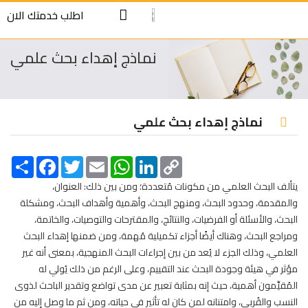
S
اطلب خدمتك الان
cont
نماذج إهداء بحث علمي
نماذج إهداء بحث علمي
Share
Facebook
Twitter
Email
WhatsApp
LinkedIn
Copy
Link
يتألف البحث العلمي من مكونات مُتعددة؛ ومن بين ذلك: العنوان،
والمقدمة، وحدود البحث، ومنهج البحث، وأهمية وأهداف البحث، ومشكلة
البحث، والأسئلة أو الفرضيات، والنتائج، والمقترحات والتوصيات، والخاتمة،
ومراجع البحث، وهناك أيضًا أجزاء تكميلية مُهمة، ومن ضمنها إهداء البحث
العلمي، وذلك الجزء لا يُعد من بين إجراءات البحث المنهجية، بمعنى أنه غير
مؤثر في هيئة وجودة البحث عند التقييم، وعلى الرغم من ذلك يُولي له
المُقيِّمون أهمية، حيث إنه بمثابة تعبير عن مدى تواضع وتقدير الباحث لذوى
النسب والقُربى، وامتنانه لمن كان له تأثير في حياته، ومن ثم ما وصل إليه من