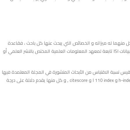
 البيانات المفهرسة scopus أكبر مكان لتجمع الأبحاث و الدراسات العلمية المحكمة ، و هي لا تقل أهمية عن قاعدة البيانات isi و كل منهما له ميزاته و الخصائص التي يبحث عنها كل باحث ، فقاعدة
البيانات scopus تعتبر مركز أوربي لتجميع الأبحاث من خلال المجلات المصنفة ضمنه ، حيث تصدر عن دار النشر الألماني ELSEVIER , بينما قاعدة البيانات ISI تابعة لمعهد المعلومات العلمية المختص بالنشر العلمي أو
هذه معاملات قياس تحدد مدى قوة المجلة المصنفة ضمنها , فكما هو معروف معامل التأثير الخاص ب ISI و الذي يقيس نسبة الاقتباس من الأبحاث المنشورة في المجلة المعتمدة فيها
إلى نسبة الأبحاث المنشورة خلال آخر سنتين ، كذلك المجلات العربية المصنفة في SCOPUS و الأجنبية تقاس قوتها بمعاملات عدة مثل SRJ و h-index و I 110 index و citescore , و كل منها يقدم دلالة على درجة