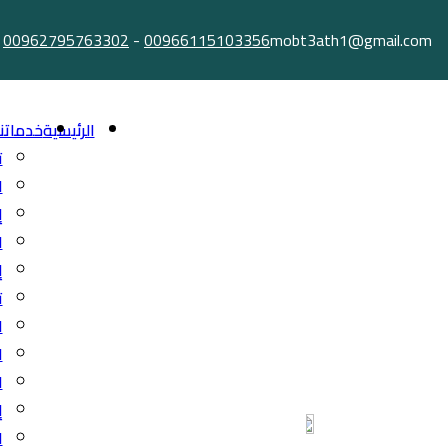
Ski
00962795763302
-
00966115103356
mobt3ath1@gmail.com
t
conten
الرئيسية
خدماتنا
ت
ا
إ
ا
إ
ت
ا
ا
ا
إ
ا