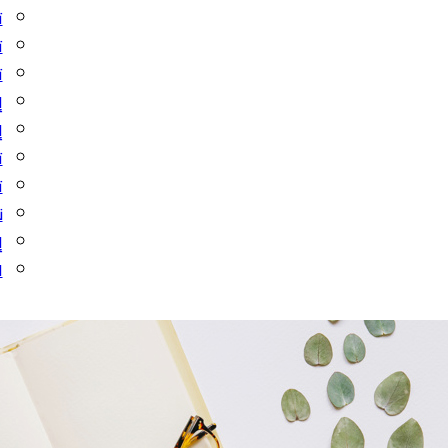
ت
ت
ت
إ
إ
ت
ت
ن
إ
ا