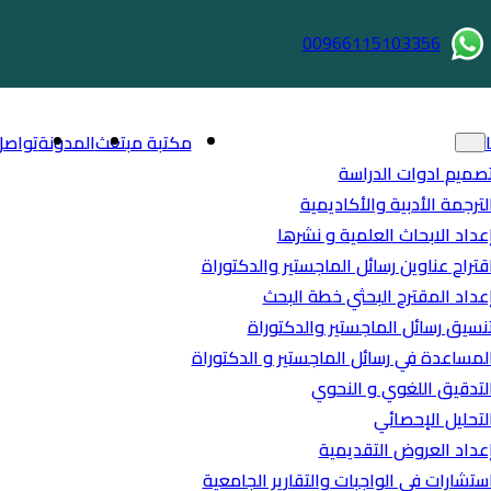
00966115103356
مكتبة مبتعث
المدونة
تواصل
صميم ادوات الدراسة
لترجمة الأدبية والأكاديمية
عداد الابحاث العلمية و نشرها
قتراح عناوين رسائل الماجستير والدكتوراة
عداد المقترح البحثي خطة البحث
نسيق رسائل الماجستير والدكتوراة
لمساعدة في رسائل الماجستير و الدكتوراة
لتدقيق اللغوي و النحوي
لتحليل الإحصائي
عداد العروض التقديمية
ستشارات في الواجبات والتقارير الجامعية