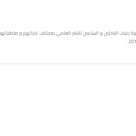
 رغبات الباحثين و الساعين للنشر العلمي بمختلف غاياتهم و متطلباتهم 