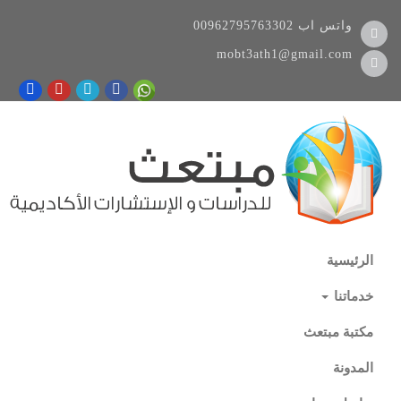
واتس اب
00962795763302
mobt3ath1@gmail.com
الرئيسية
خدماتنا
مكتبة مبتعث
المدونة