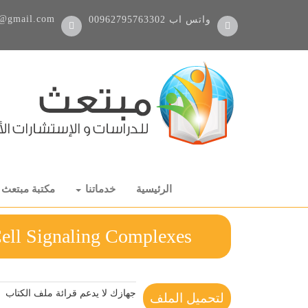
@gmail.com
واتس اب
00962795763302
الرئيسية
خدماتنا
مكتبة مبتعث
ysis of Cell Signaling Complexes
جهازك لا يدعم قرائة ملف الكتاب
لتحميل الملف