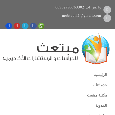
واتس اب
00962795763302
mobt3ath1@gmail.com
الرئيسية
خدماتنا
مكتبة مبتعث
المدونة