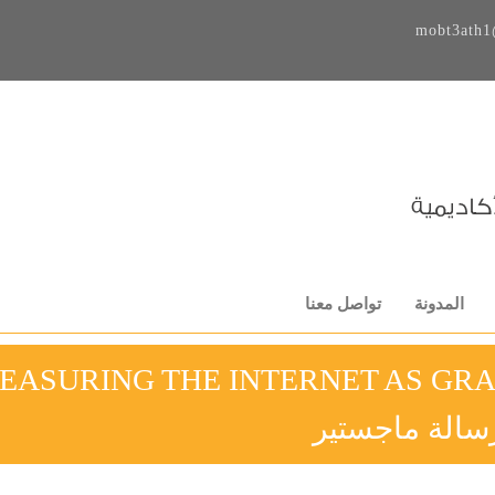
mobt3ath1
المدونة
تواصل معنا
EASURING THE INTERNET AS GRA
سالة ماجستير