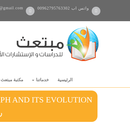
@gmail.com
واتس اب
00962795763302
الرئيسية
خدماتنا
مكتبة مبتعث
PH AND ITS EVOLUTION
ر