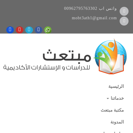
واتس اب
00962795763302
mobt3ath1@gmail.com
الرئيسية
خدماتنا
مكتبة مبتعث
المدونة