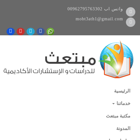
واتس اب
00962795763302
mobt3ath1@gmail.com
الرئيسية
خدماتنا
مكتبة مبتعث
المدونة