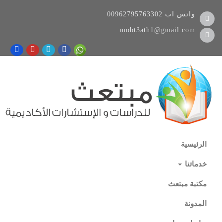
واتس اب
00962795763302
mobt3ath1@gmail.com
الرئيسية
خدماتنا
مكتبة مبتعث
المدونة