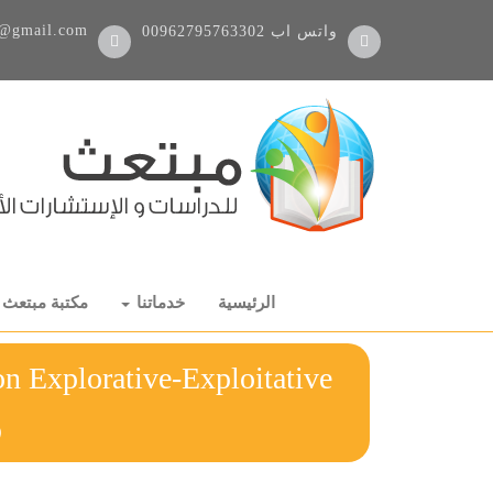
@gmail.com
واتس اب
00962795763302
الرئيسية
خدماتنا
مكتبة مبتعث
n Explorative-Exploitative
ر