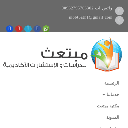
واتس اب
00962795763302
mobt3ath1@gmail.com
الرئيسية
خدماتنا
مكتبة مبتعث
المدونة