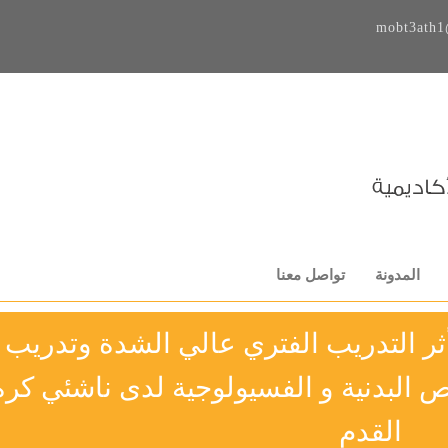
mobt3ath1
المدونة
تواصل معنا
ثر التدريب الفتري عالي الشدة وتدريب
 البدنية و الفسيولوجية لدى ناشئي كرة
القدم