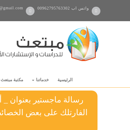
@gmail.com
واتس اب
00962795763302
الرئيسية
خدماتنا
مكتبة مبتعث
رسالة ماجستير بعنوان _ أ
الفارتلك على بعض الخصائص