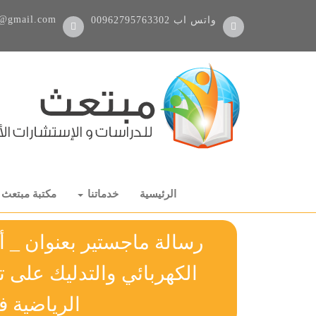
@gmail.com
واتس اب
00962795763302
الرئيسية
خدماتنا
مكتبة مبتعث
رسالة ماجستير بعنوان _ أث
الكهربائي والتدليك على ت
الرياضية ف