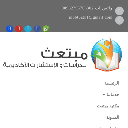
واتس اب
00962795763302
mobt3ath1@gmail.com
الرئيسية
خدماتنا
مكتبة مبتعث
المدونة