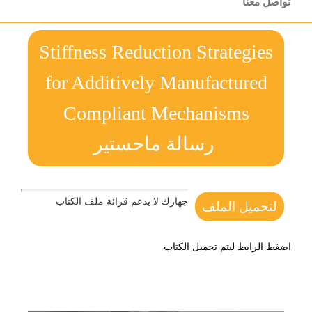
تواصل معنا
Stiffness Reduction Strategies
for Additively Manufactured
Compliant Mechanisms
رسالة ماحستير
جهازك لا يدعم قرائة ملف الكتاب
لتحميل الملف
اضغط الرابط ليتم تحميل الكتاب