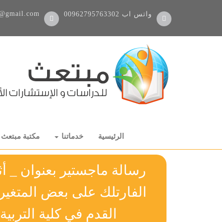
@gmail.com
واتس اب
00962795763302
الرئيسية
خدماتنا
مكتبة مبتعث
رسالة ماجستير بعنوان _ أث
الفارتلك على بعض المتغيرا
القدم في كلية التربية