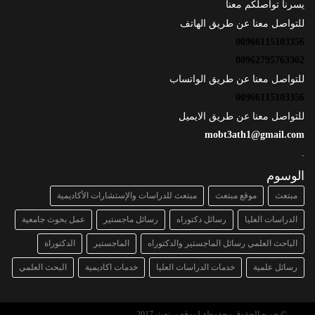
يسرنا تواصلكم معنا
للتواصل معنا عن طريق الهاتف
00966115103356
00962795763302
للتواصل معنا عن طريق الواتساب
00966115103356
للتواصل معنا عن طريق الايميل
mobt3ath1@gmail.com
.
الوسوم
مبتعث
موقع مبتعث
مبتعث للدراسات والإستشارات الأكاديمية
الدراسات العليا
رسائل دكتوراه
رسائل ماجستير
عمل بحوث جامعية
الباحث العلمي رسائل الماجستير والدكتوراه
الماجستير
الدكتوراة
رسائل علمية
خدمات الدراسات العليا
خدمات اكاديمية
البحث العلمي
© جميع الحقوق محفوظة لموقع مبتعث 2017