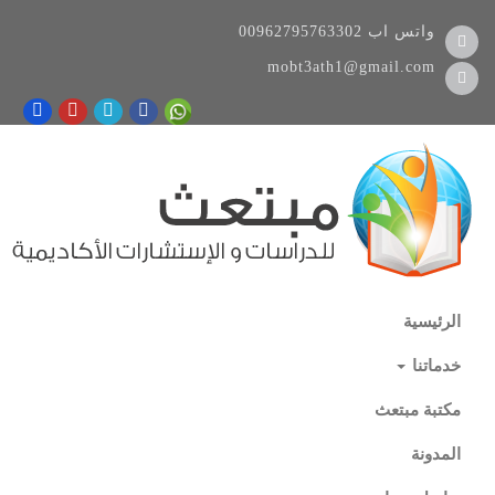
واتس اب
00962795763302
mobt3ath1@gmail.com
الرئيسية
خدماتنا
مكتبة مبتعث
المدونة