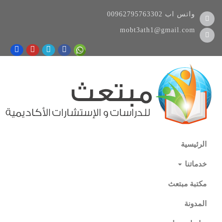
واتس اب
00962795763302
mobt3ath1@gmail.com
الرئيسية
خدماتنا
مكتبة مبتعث
المدونة