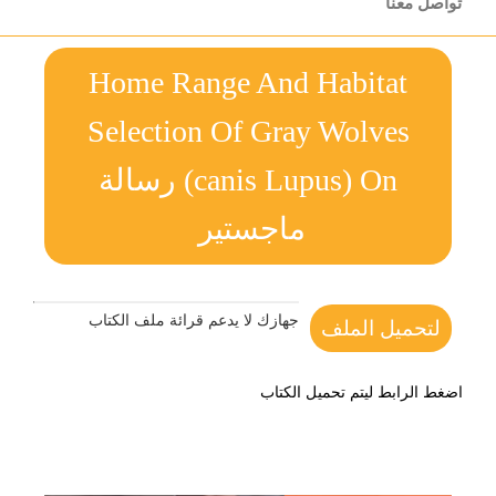
تواصل معنا
Home Range And Habitat
Selection Of Gray Wolves
(canis Lupus) On رسالة
ماجستير
جهازك لا يدعم قرائة ملف الكتاب
لتحميل الملف
اضغط الرابط ليتم تحميل الكتاب