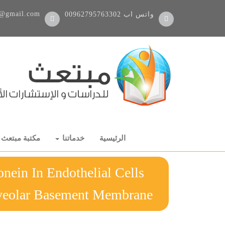
@gmail.com
واتس اب
00962795763302
الرئيسية
خدماتنا
مكتبة مبتعث
nein In Endothelial Cells
onary Alveolar Basement Membrane