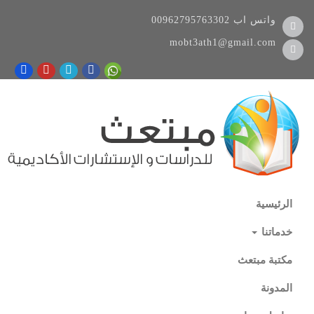
واتس اب
00962795763302
mobt3ath1@gmail.com
الرئيسية
خدماتنا
مكتبة مبتعث
المدونة