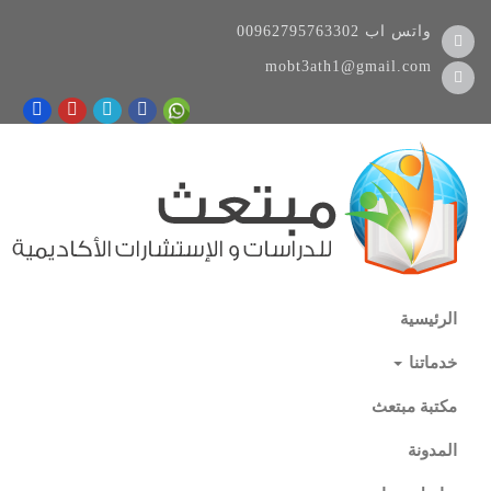
واتس اب
00962795763302
mobt3ath1@gmail.com
الرئيسية
خدماتنا
مكتبة مبتعث
المدونة