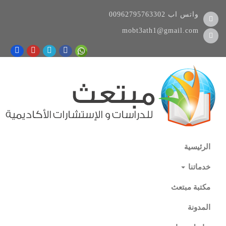
واتس اب
00962795763302
mobt3ath1@gmail.com
الرئيسية
خدماتنا
مكتبة مبتعث
المدونة