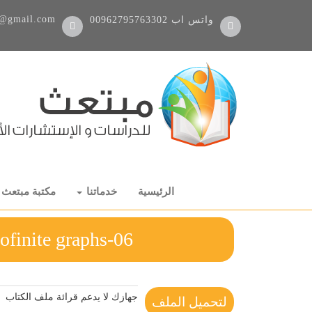
@gmail.com
واتس اب
00962795763302
الرئيسية
خدماتنا
مكتبة مبتعث
06-Actions of cofinite groups on cofinite graphs
جهازك لا يدعم قرائة ملف الكتاب
لتحميل الملف