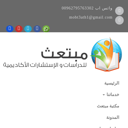
واتس اب
00962795763302
mobt3ath1@gmail.com
الرئيسية
خدماتنا
مكتبة مبتعث
المدونة