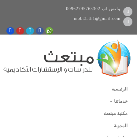
واتس اب
00962795763302
mobt3ath1@gmail.com
الرئيسية
خدماتنا
مكتبة مبتعث
المدونة