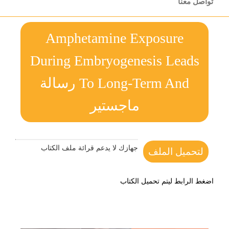
تواصل معنا
Amphetamine Exposure
During Embryogenesis Leads
To Long-Term And رسالة
ماجستير
جهازك لا يدعم قرائة ملف الكتاب
لتحميل الملف
اضغط الرابط ليتم تحميل الكتاب