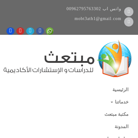
واتس اب
00962795763302
mobt3ath1@gmail.com
الرئيسية
خدماتنا
مكتبة مبتعث
المدونة