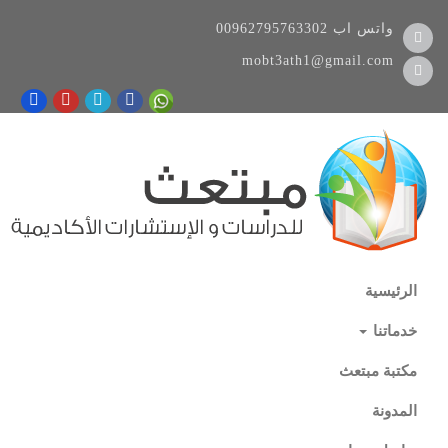
واتس اب
00962795763302
mobt3ath1@gmail.com
الرئيسية
خدماتنا
مكتبة مبتعث
المدونة