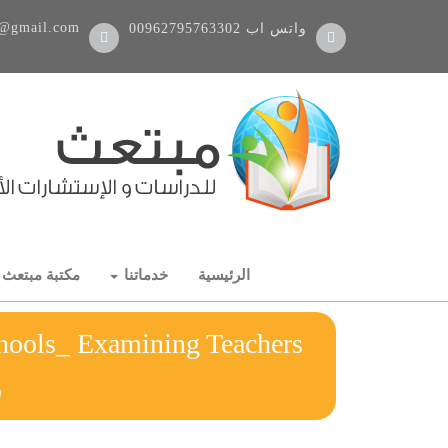
@gmail.com
واتس اب
00962795763302
الرئيسية
خدماتنا
مكتبة مبتعث
chools_ Examining Teachers
ر