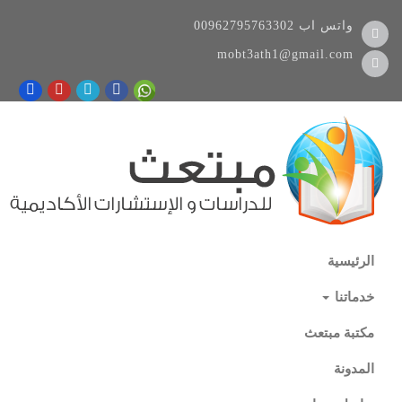
واتس اب
00962795763302
mobt3ath1@gmail.com
الرئيسية
خدماتنا
مكتبة مبتعث
المدونة