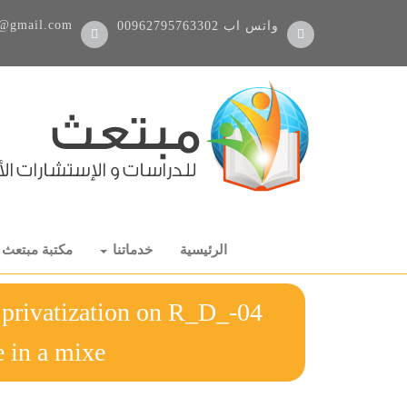
@gmail.com
واتس اب
00962795763302
الرئيسية
خدماتنا
مكتبة مبتعث
f privatization on R_D_
 in a mixe