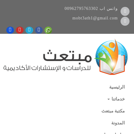
واتس اب
00962795763302
mobt3ath1@gmail.com
الرئيسية
خدماتنا
مكتبة مبتعث
المدونة