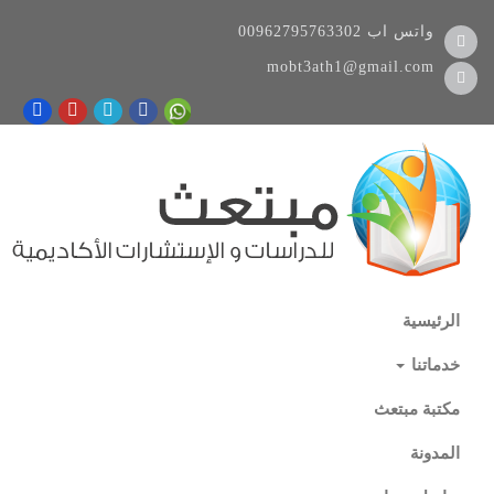
واتس اب
00962795763302
mobt3ath1@gmail.com
الرئيسية
خدماتنا
مكتبة مبتعث
المدونة