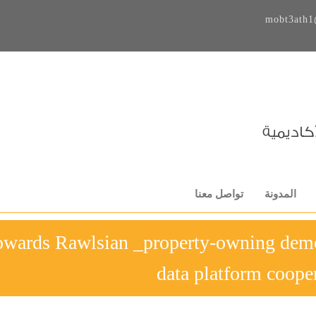
mobt3ath1
المدونة
تواصل معنا
-Towards Rawlsian _property-owning dem
data platform coope