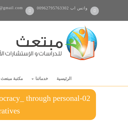
@gmail.com
واتس اب
00962795763302
الرئيسية
خدماتنا
مكتبة مبتعث
ocracy_ through personal
ratives