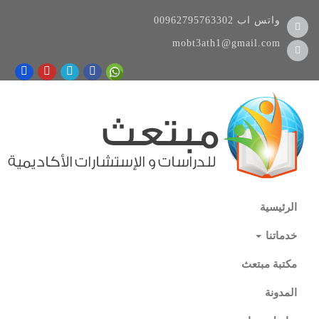
واتس اب
00962795763302
mobt3ath1@gmail.com
الرئيسية
خدماتنا
مكتبة مبتعث
المدونة