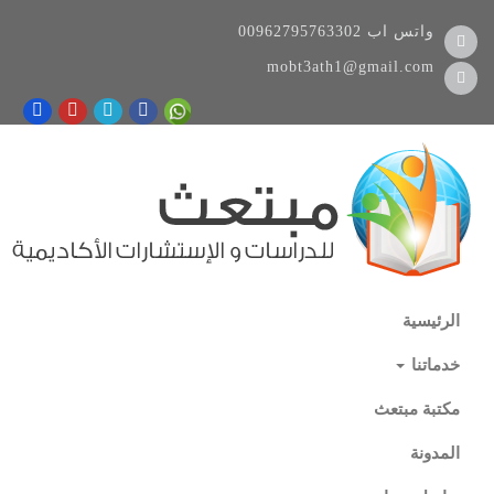
واتس اب
00962795763302
mobt3ath1@gmail.com
الرئيسية
خدماتنا
مكتبة مبتعث
المدونة