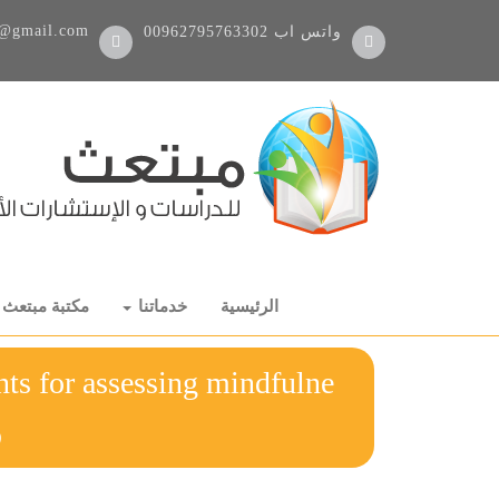
@gmail.com
واتس اب
00962795763302
الرئيسية
خدماتنا
مكتبة مبتعث
ts for assessing mindfulne
ر