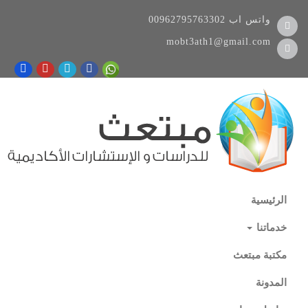
واتس اب
00962795763302
mobt3ath1@gmail.com
الرئيسية
خدماتنا
مكتبة مبتعث
المدونة