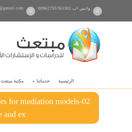
@gmail.com
واتس اب
00962795763302
الرئيسية
خدماتنا
مكتبة مبتعث
ators for mediation models
e and ex