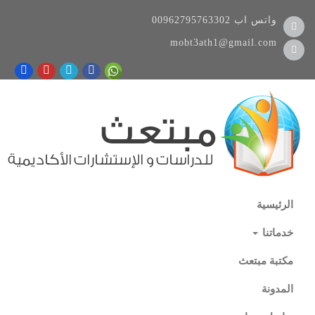
واتس اب
00962795763302
mobt3ath1@gmail.com
الرئيسية
خدماتنا
مكتبة مبتعث
المدونة