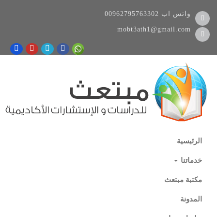
واتس اب
00962795763302
mobt3ath1@gmail.com
الرئيسية
خدماتنا
مكتبة مبتعث
المدونة