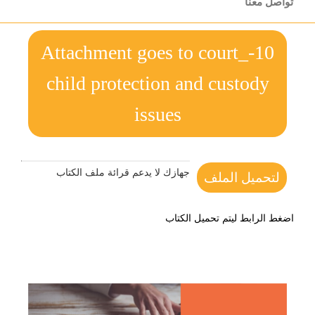
تواصل معنا
10-Attachment goes to court_
child protection and custody
issues
جهازك لا يدعم قرائة ملف الكتاب
لتحميل الملف
اضغط الرابط ليتم تحميل الكتاب