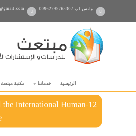
@gmail.com
واتس اب
00962795763302
الرئيسية
خدماتنا
مكتبة مبتعث
d the International Human
e