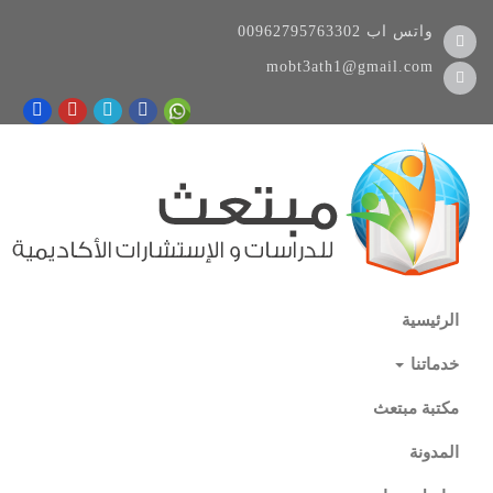
واتس اب
00962795763302
mobt3ath1@gmail.com
الرئيسية
خدماتنا
مكتبة مبتعث
المدونة