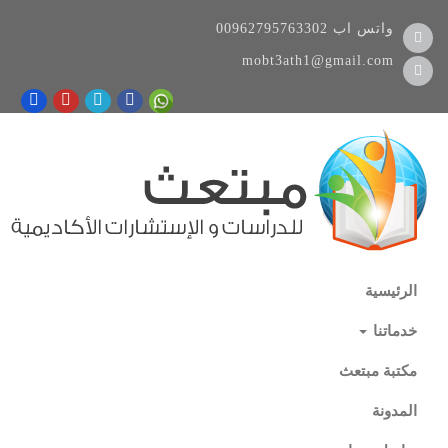
واتس اب
00962795763302
mobt3ath1@gmail.com
الرئيسية
خدماتنا
مكتبة مبتعث
المدونة