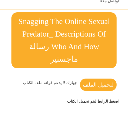
تواصل معنا
Snagging The Online Sexual
Predator_ Descriptions Of
Who And How رسالة
ماجستير
جهازك لا يدعم قرائة ملف الكتاب
لتحميل الملف
اضغط الرابط ليتم تحميل الكتاب